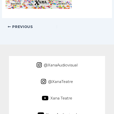
PREVIOUS
@XanaAudiovisual
@XanaTeatre
Xana Teatre