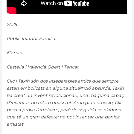
2025
Públic Infantil-Familiar
60 min
Castellà i Valencià
Obert i Tancat
Clic i Taxín són dos inseparables amics que sempre
estan embolicats en alguna situació absurda. Taxín
ha creat un invent revolucionari; una màquina capaç
d’inventar-ho tot… o quasi tot. Amb gran emoció, Clic
posa a prova l’artefacte, però de seguida se n’adona
que té un gran defecte: no pot inventar una bonica
amistat.