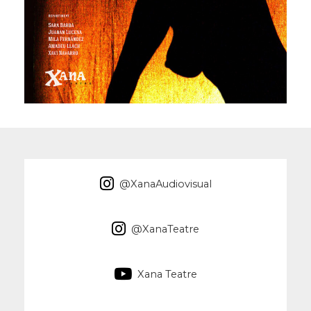
@XanaAudiovisual
@XanaTeatre
Xana Teatre